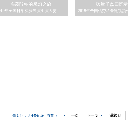
海藻酸钠的魔幻之旅
碳量子点回忆
2019年全国科学实验展演汇演大赛 二等奖
每页14，共4条记录
当前1/1
上一页
下一页
跳转到