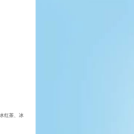
算冰红茶、冰