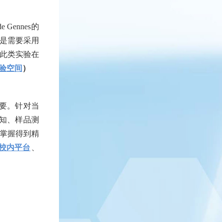
de
G
ennes的
是需要采用
此类实验在
验空间
）
要。针对当
知、样品测
掌握得到精
校内平台
、