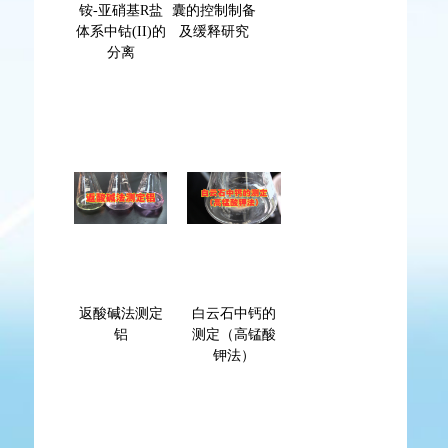
铵-亚硝基R盐
囊的控制制备
体系中钴(II)的
及缓释研究
分离
返酸碱法测定
白云石中钙的
铝
测定（高锰酸
钾法）