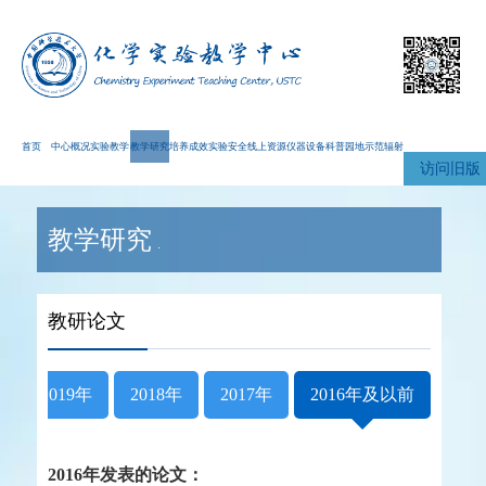
首页
中心概况
实验教学
教学研究
培养成效
实验安全
线上资源
仪器设备
科普园地
示范辐射
访问旧版
教学研究
教研论文
年
2019年
2018年
2017年
2016年及以前
2016年发表的论文：