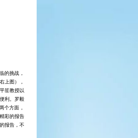
临的挑战，
右上图），
平笙教授以
便利。罗毅
两个方面，
精彩的报告
的报告，不