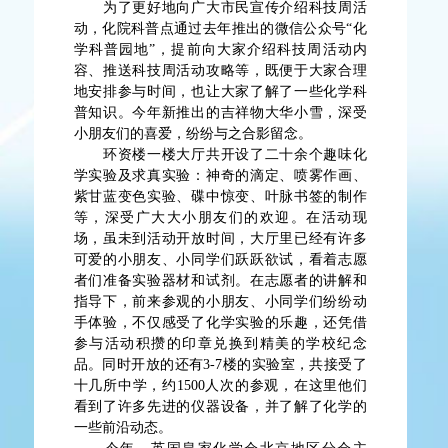
为了更好地向广大市民宣传介绍科技周活
动，化院科普点通过去年推出的微信公众号“化
学科普园地”，提前向大家介绍科技周活动内
容、推送科技周活动攻略等，既便于大家合理
地安排参与时间，也让大家了解了一些化学科
普知识。今年新推出的吉祥物大华小雪，深受
小朋友们的喜爱，纷纷与之合影留念。
环资楼一楼大厅共开设了二十余个趣味化
学实验及求真实验：神奇的滴定、喷雾作画、
紫甘蓝变色实验、碟中惊变、叶脉书签的制作
等，深受广大大小朋友们的欢迎。在活动现
场，虽未到活动开放时间，大厅里已经有许多
可爱的小朋友、小同学们跃跃欲试，看着志愿
者们准备实验器材和试剂。在志愿者的讲解和
指导下，前来参观的小朋友、小同学们纷纷动
手体验，不仅感受了化学实验的乐趣，还凭借
参与活动积攒的印章兑换到精美的学校纪念
品。同时开放的还有3-7楼的实验室，共接受了
十几所中学，约1500人次的参观，在这里他们
看到了许多先进的仪器设备，并了解了化学的
一些前沿动态。